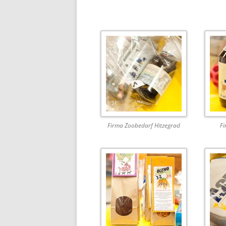
Firma Zoobedarf Hitzegrad
F