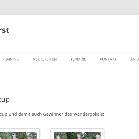
rst
Zum
Inhalt
TRAINING
NEUIGKEITEN
TERMINE
KONTAKT
ANF
springen
cup
scup und damit auch Gewinner des Wanderpokals: