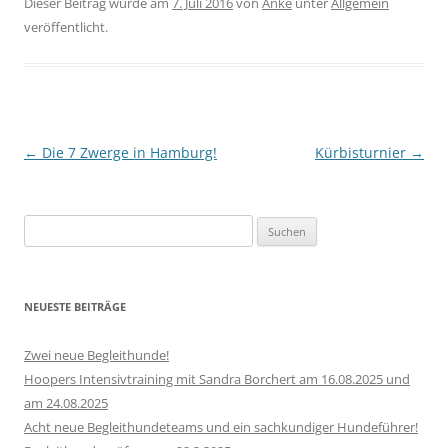
Dieser Beitrag wurde am
7. Juli 2016
von
Anke
unter
Allgemein
veröffentlicht.
Beitrags-
←
Die 7 Zwerge in Hamburg!
Kürbisturnier
→
Navigation
Suchen
nach:
NEUESTE BEITRÄGE
Zwei neue Begleithunde!
Hoopers Intensivtraining mit Sandra Borchert am 16.08.2025 und
am 24.08.2025
Acht neue Begleithundeteams und ein sachkundiger Hundeführer!